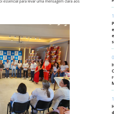
oi essencial para levar uma mensagem clara aos
P
e
e
H
C
r
H
d