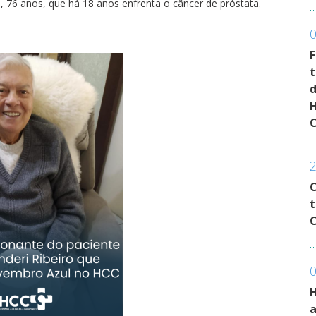
, 76 anos, que há 18 anos enfrenta o câncer de próstata.
F
t
d
H
C
t
C
a