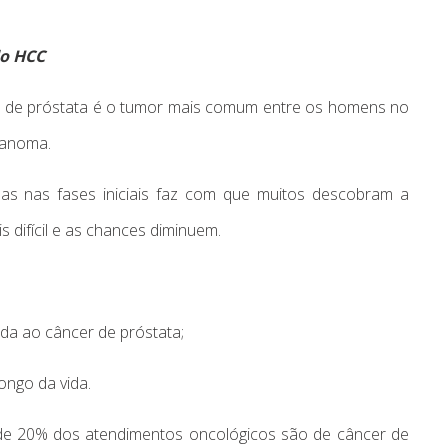
do HCC
er de próstata é o tumor mais comum entre os homens no
lanoma.
omas nas fases iniciais faz com que muitos descobram a
difícil e as chances diminuem.
ada ao câncer de próstata;
ongo da vida.
de 20% dos atendimentos oncológicos são de câncer de